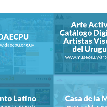
Arte Activ
Catálogo Digi
DAECPU
Artistas Vis
w.daecpu.org.uy
del Urug
www.museos.uy/art
nto Latino
Casa de la 
.puntolatino.ch
www.casadelamujer