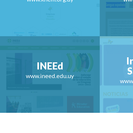
I
INEEd
S
www.ineed.edu.uy
www.