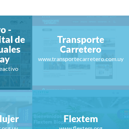
o -
tal de
Transporte
uales
Carretero
uay
www.transportecarretero.com.uy
eactivo
Mujer
Flextem
.org.uy
www.flextem.org