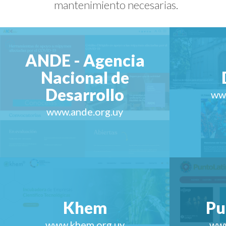
mantenimiento necesarias.
ANDE - Agencia
Nacional de
Desarrollo
ww
www.ande.org.uy
Khem
Pu
www.khem.org.uy
www